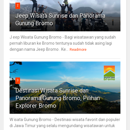
2
Jeep Wisata Sunrise dan Panorama
Gunung Bromo
J eep Wisata Gunung Bromo - Bagi wisatawan yang sudah
pernah liburan ke Bromo tentunya sudah tidak asing lagi
dengan nama Jeep Bromo . Ke...
Readmore
3
Destinasi Wisata Sunrise dan
Panorama Gunung Bromo, Pilihan
Explorer Bromo
W isata Gunung Bromo - Destinasi wisata favorit dan populer
di Jawa Timur yang selalu mengundang wisatawan untuk