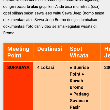
dengan peserta atau grup lain. Anda bisa memilih 2 (dua)
opsi pilihan paket sewa jeep yaitu Sewa Jeep Bromo tanpa
dokumentasi atau Sewa Jeep Bromo dengan tambahan
dokumentasi foto dan video selama kegiatan wisata di
Bromo.
Meeting
Destinasi
Spot
H
Point
Wisata
J
SURABAYA
4 Lokasi
● Sunrise
23
Point ●
Kawah
Bromo
● Padang
Savana ●
Pasir